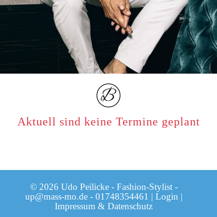
Aktuell sind keine Termine geplant
© 2026 Udo Peilicke - Fashion-Stylist -
up@mass-mo.de
-
01748354461
|
Login
|
Impressum & Datenschutz