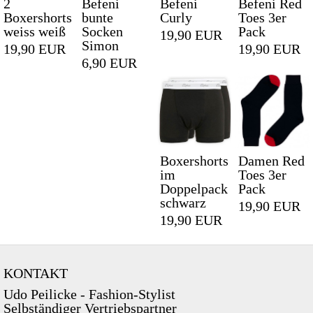
2
Befeni
Befeni
Befeni Red
Boxershorts
bunte
Curly
Toes 3er
weiss weiß
Socken
Pack
19,90 EUR
Simon
19,90 EUR
19,90 EUR
6,90 EUR
Boxershorts
Damen Red
im
Toes 3er
Doppelpack
Pack
schwarz
19,90 EUR
19,90 EUR
KONTAKT
Udo Peilicke - Fashion-Stylist
Selbständiger Vertriebspartner