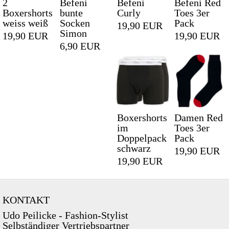
2
Befeni
Befeni
Befeni Red
Boxershorts
bunte
Curly
Toes 3er
weiss weiß
Socken
Pack
19,90 EUR
Simon
19,90 EUR
19,90 EUR
6,90 EUR
Boxershorts
Damen Red
im
Toes 3er
Doppelpack
Pack
schwarz
19,90 EUR
19,90 EUR
KONTAKT
Udo Peilicke - Fashion-Stylist
Selbständiger Vertriebspartner